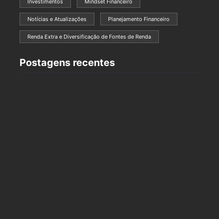
Investimentos
Mindset Financeiro
Notícias e Atualizações
Planejamento Financeiro
Renda Extra e Diversificação de Fontes de Renda
Postagens recentes
Finanças e Saúde Mental: Como Lidar com o
Estresse das Dívidas
3 de dezembro de 2024