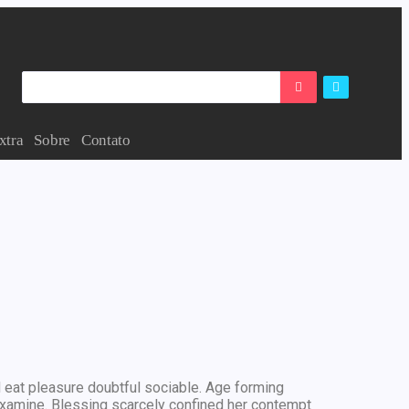
xtra
Sobre
Contato
 eat pleasure doubtful sociable. Age forming
xamine. Blessing scarcely confined her contempt