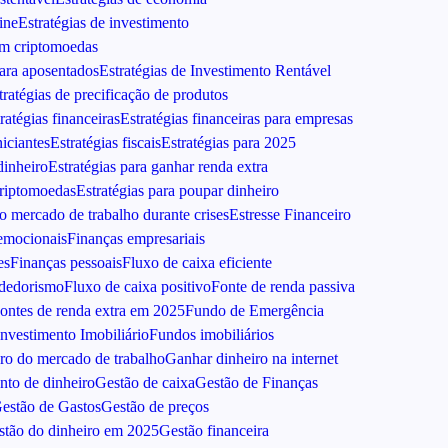
ine
Estratégias de investimento
em criptomoedas
para aposentados
Estratégias de Investimento Rentável
tratégias de precificação de produtos
ratégias financeiras
Estratégias financeiras para empresas
niciantes
Estratégias fiscais
Estratégias para 2025
dinheiro
Estratégias para ganhar renda extra
criptomoedas
Estratégias para poupar dinheiro
no mercado de trabalho durante crises
Estresse Financeiro
emocionais
Finanças empresariais
es
Finanças pessoais
Fluxo de caixa eficiente
ndedorismo
Fluxo de caixa positivo
Fonte de renda passiva
ontes de renda extra em 2025
Fundo de Emergência
nvestimento Imobiliário
Fundos imobiliários
ro do mercado de trabalho
Ganhar dinheiro na internet
to de dinheiro
Gestão de caixa
Gestão de Finanças
estão de Gastos
Gestão de preços
stão do dinheiro em 2025
Gestão financeira