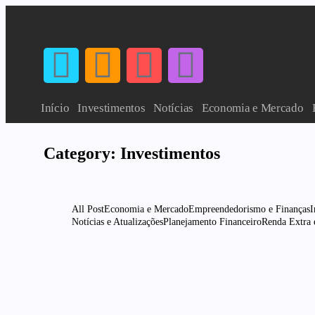
Início
Investimentos
Notícias
Economia e Mercado
Category:
Investimentos
All Post
Economia e Mercado
Empreendedorismo e Finanças
I
Notícias e Atualizações
Planejamento Financeiro
Renda Extra 
Economia e Mercado
Investimen
Organize Suas Finanças em 10 Passos Si
Mais Lucrativo
3 de dezembro de 2024
-
No Comments
Nelson Derencius
Descubra como melhorar sua saúde financeira com um planejamen