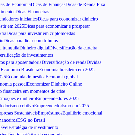
cas de Economia
Dicas de Finanças
Dicas de Renda Fixa
timentos
Dicas Financeiras
endedores iniciantes
Dicas para economizar dinheiro
estir em 2025
Dicas para economizar e prosperar
xtra
Dicas para investir em criptomoedas
ão
Dicas para lidar com tributos
 tranquila
Dinheiro digital
Diversificação da carteira
ersificação de investimentos
tos para aposentadoria
Diversificação de renda
Dívidas
a
Economia Brasileira
Economia brasileira em 2025
025
Economia doméstica
Economia global
nomia pessoal
Economizar Dinheiro Online
 financeira em momentos de crise
Emoções e dinheiro
Empreendedores 2025
edorismo criativo
Empreendedorismo em 2025
presas Sustentáveis
Empréstimos
Equilíbrio emocional
inanceiros
ESG no Brasil
dável
Estratégia de investimento
stentável
Estratégias de economia