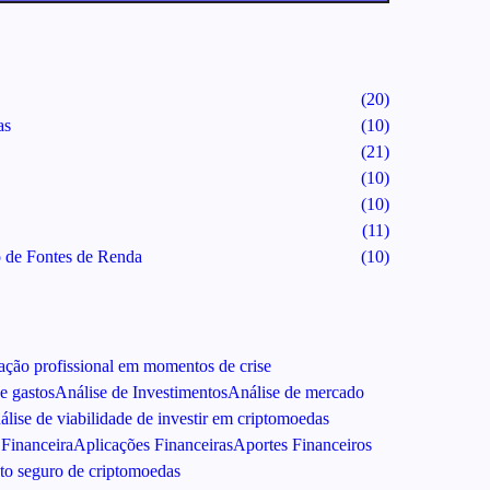
(20)
as
(10)
(21)
(10)
(10)
(11)
o de Fontes de Renda
(10)
ção profissional em momentos de crise
e gastos
Análise de Investimentos
Análise de mercado
álise de viabilidade de investir em criptomoedas
Financeira
Aplicações Financeiras
Aportes Financeiros
o seguro de criptomoedas