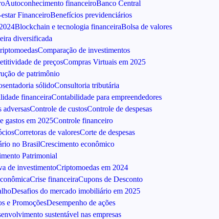
ro
Autoconhecimento financeiro
Banco Central
estar Financeiro
Benefícios previdenciários
 2024
Blockchain e tecnologia financeira
Bolsa de valores
eira diversificada
riptomoedas
Comparação de investimentos
titividade de preços
Compras Virtuais em 2025
ução de patrimônio
sentadoria sólido
Consultoria tributária
lidade financeira
Contabilidade para empreendedores
s adversas
Controle de custos
Controle de despesas
de gastos em 2025
Controle financeiro
ócios
Corretoras de valores
Corte de despesas
rio no Brasil
Crescimento econômico
imento Patrimonial
va de investimento
Criptomoedas em 2024
Econômica
Crise financeira
Cupons de Desconto
alho
Desafios do mercado imobiliário em 2025
os e Promoções
Desempenho de ações
envolvimento sustentável nas empresas