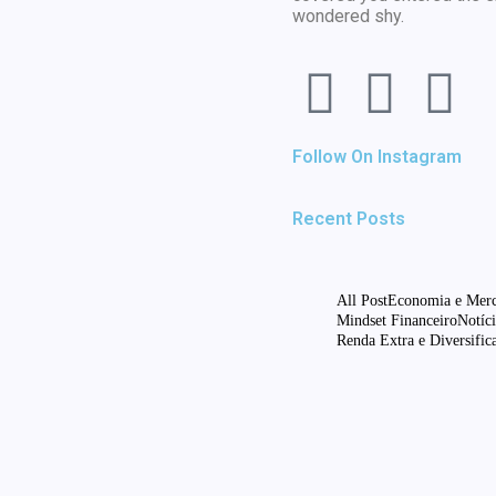
ntável.
wondered shy.
 você poderá simular
aportes.
Follow On Instagram
de juros compostos. Faça simulações
r ao longo do tempo
Recent Posts
s de Renda
primeira fonte de renda
All Post
Economia e Mer
riar sua primeira fonte de renda extra.
Mindset Financeiro
Notíci
 dorme!
Renda Extra e Diversific
s de Renda
Finanças e Saúde M
enda em tempos de
ica
3 de dezembro de 2024
m tempos incertos. A importância de
Organize Suas Fina