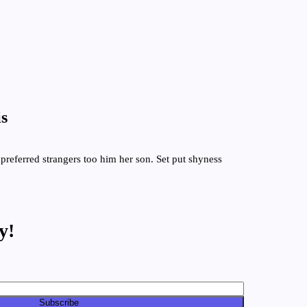
Ano Mais Lucrativo
atégias para Economizar nas Compras
Online em 2025
is
preferred strangers too him her son. Set put shyness
y!
Subscribe