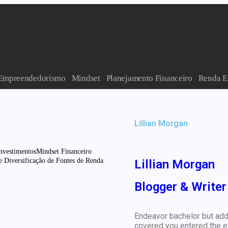
Empreendedorismo
Mindset
Planejamento Financeiro
Renda E
Lillian Morgan
nvestimentos
Mindset Financeiro
e Diversificação de Fontes de Renda
Lillian Morgan
Blogger & Writer
tos
mples: Planeje um Ano
Endeavor bachelor but add
covered you entered the e
to financeiro eficaz em 10 passos