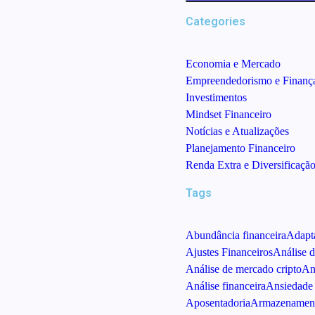
Categories
Economia e Mercado
Empreendedorismo e Finanç
Investimentos
Mindset Financeiro
Notícias e Atualizações
Planejamento Financeiro
Renda Extra e Diversificaçã
Tags
Abundância financeira
Adapta
Ajustes Financeiros
Análise d
Análise de mercado cripto
An
Análise financeira
Ansiedade 
Aposentadoria
Armazenament