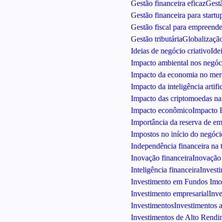
Gestão financeira eficaz
Gestã
Gestão financeira para startu
Gestão fiscal para empreende
Gestão tributária
Globalizaçã
Ideias de negócio criativo
Ide
Impacto ambiental nos negóc
Impacto da economia no merc
Impacto da inteligência artific
Impacto das criptomoedas n
Impacto econômico
Impacto 
Importância da reserva de e
Impostos no início do negóci
Independência financeira na t
Inovação financeira
Inovação 
Inteligência financeira
Invest
Investimento em Fundos Imob
Investimento empresarial
Inve
Investimentos
Investimentos 
Investimentos de Alto Rendi