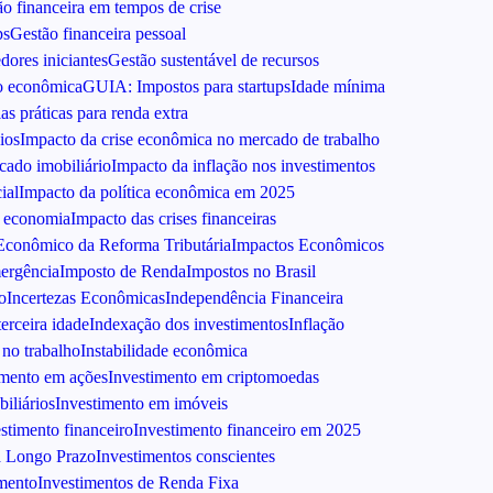
o financeira em tempos de crise
ps
Gestão financeira pessoal
dores iniciantes
Gestão sustentável de recursos
o econômica
GUIA: Impostos para startups
Idade mínima
ias práticas para renda extra
ios
Impacto da crise econômica no mercado de trabalho
ado imobiliário
Impacto da inflação nos investimentos
ial
Impacto da política econômica em 2025
a economia
Impacto das crises financeiras
Econômico da Reforma Tributária
Impactos Econômicos
mergência
Imposto de Renda
Impostos no Brasil
o
Incertezas Econômicas
Independência Financeira
erceira idade
Indexação dos investimentos
Inflação
no trabalho
Instabilidade econômica
imento em ações
Investimento em criptomoedas
iliários
Investimento em imóveis
stimento financeiro
Investimento financeiro em 2025
a Longo Prazo
Investimentos conscientes
mento
Investimentos de Renda Fixa