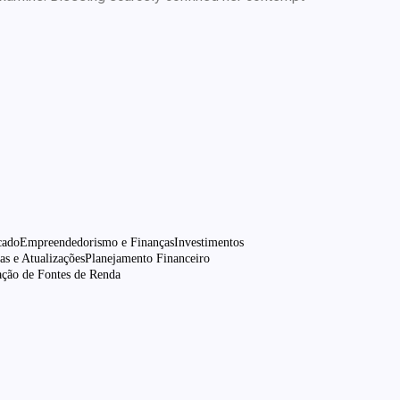
cado
Empreendedorismo e Finanças
Investimentos
as e Atualizações
Planejamento Financeiro
ação de Fontes de Renda
ental: Como Lidar com o Estresse das
Dívidas
nças em 10 Passos Simples: Planeje um