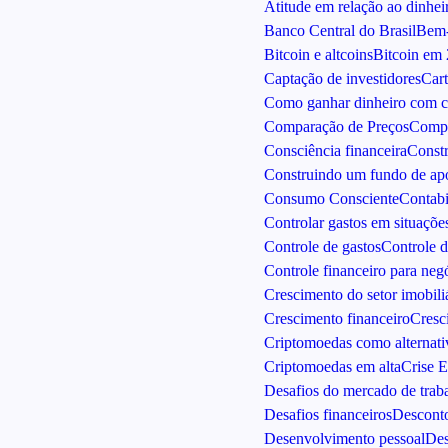
Atitude em relação ao dinhei
Banco Central do Brasil
Bem-
Bitcoin e altcoins
Bitcoin em
Captação de investidores
Cart
Como ganhar dinheiro com c
Comparação de Preços
Compe
Consciência financeira
Constr
Construindo um fundo de apo
Consumo Consciente
Contabi
Controlar gastos em situaçõe
Controle de gastos
Controle 
Controle financeiro para neg
Crescimento do setor imobiliá
Crescimento financeiro
Cresc
Criptomoedas como alternati
Criptomoedas em alta
Crise 
Desafios do mercado de trab
Desafios financeiros
Descont
Desenvolvimento pessoal
Des