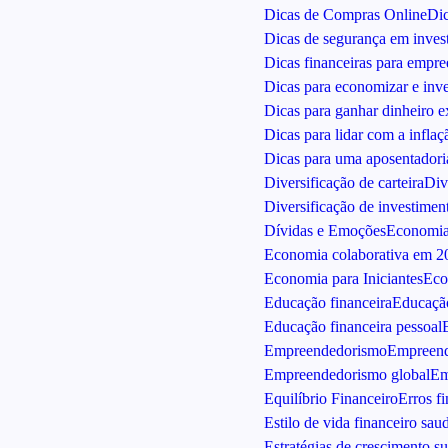
Dicas de Compras Online
Di
Dicas de segurança em inves
Dicas financeiras para empre
Dicas para economizar e inv
Dicas para ganhar dinheiro e
Dicas para lidar com a inflaç
Dicas para uma aposentadoria
Diversificação de carteira
Div
Diversificação de investimen
Dívidas e Emoções
Economi
Economia colaborativa em 2
Economia para Iniciantes
Eco
Educação financeira
Educação
Educação financeira pessoal
Empreendedorismo
Empreend
Empreendedorismo global
Em
Equilíbrio Financeiro
Erros f
Estilo de vida financeiro sau
Estratégias de crescimento su