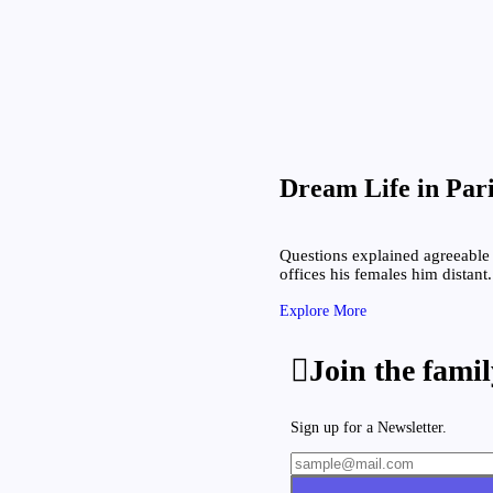
econômica é crucial.
3 de dezembro de 2024
financeira: o que você
As Melhores Estr
2 de dezembro de 2024
réstimos e investimentos. Aprenda a
doméstica.
Dream Life in Par
erar para os próximos
Questions explained agreeable 
offices his females him distant.
a os próximos meses com tendências,
Explore More
Join the famil
Sign up for a Newsletter.