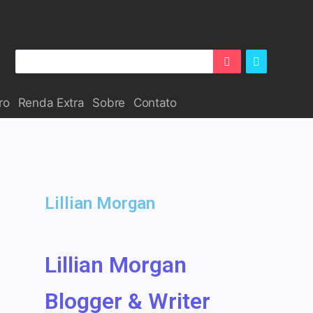
ro
Renda Extra
Sobre
Contato
Lillian Morgan
Lillian Morgan
Blogger & Writer