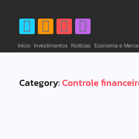
Início
Investimentos
Notícias
Economia e Merc
Category:
Controle financei
Empreendedorismo e Finanças
5 estratégias financeiras pa