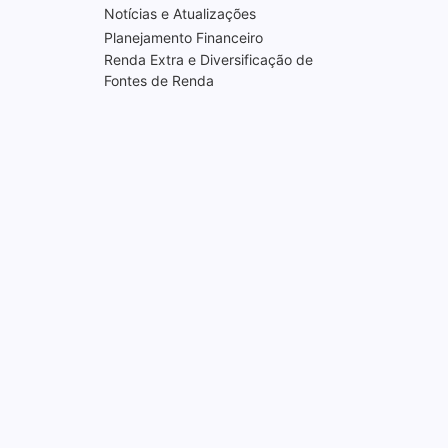
Notícias e Atualizações
Planejamento Financeiro
Renda Extra e Diversificação de
Fontes de Renda
Finanças e Saúde Mental:
Como Lidar com o Estresse
das Dívidas
3 de dezembro de 2024
Organize Suas Finanças em
10 Passos Simples: Planeje
um Ano Mais Lucrativo
3 de dezembro de 2024