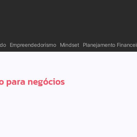
ado
Empreendedorismo
Mindset
Planejamento Financei
ro para negócios
ra empreendedores iniciantes