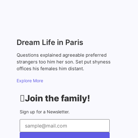
As Melhores Estratégias
para Economizar nas
Compras Online em 2025
2 de dezembro de 2024
Dream Life in Paris
Questions explained agreeable preferred
strangers too him her son. Set put shyness
offices his females him distant.
Explore More
Join the family!
Sign up for a Newsletter.
Subscribe