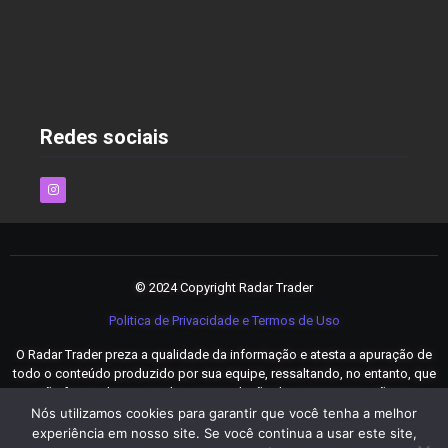
As Melhores Estratégias para Economizar nas
Compras Online em 2025
2 de dezembro de 2024
Redes sociais
© 2024 Copyright Radar Trader
Politica de Privacidade e Termos de Uso
O Radar Trader preza a qualidade da informação e atesta a apuração de
todo o conteúdo produzido por sua equipe, ressaltando, no entanto, que
não faz qualquer tipo de recomendação de investimento, não se
responsabilizando por perdas, danos (diretos, indiretos e incidentais),
Nós utilizamos cookies para garantir que você tenha a melhor
custos e lucros cessantes.
experiência em nosso site. Se você continua a usar este site,