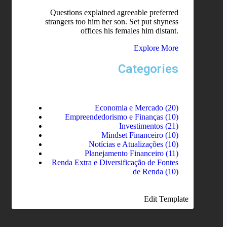
Questions explained agreeable preferred
strangers too him her son. Set put shyness
offices his females him distant.
Explore More
Categories
Economia e Mercado
(20)
Empreendedorismo e Finanças
(10)
Investimentos
(21)
Mindset Financeiro
(10)
Notícias e Atualizações
(10)
Planejamento Financeiro
(11)
Renda Extra e Diversificação de Fontes
de Renda
(10)
Edit Template