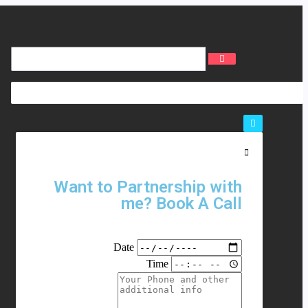
Want to Partnership with
me? Book A Call
Date
Time