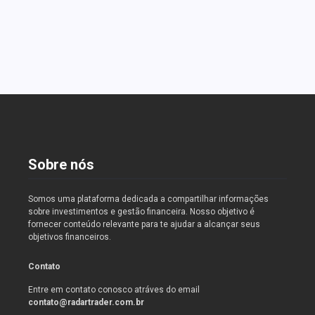
hábitos e alcançar uma vida financeira mais
saudável e equilibrada.
Read More
Sobre nós
Somos uma plataforma dedicada a compartilhar informações
sobre investimentos e gestão financeira. Nosso objetivo é
fornecer conteúdo relevante para te ajudar a alcançar seus
objetivos financeiros.
Contato
Entre em contato conosco atráves do email
contato@radartrader.com.br