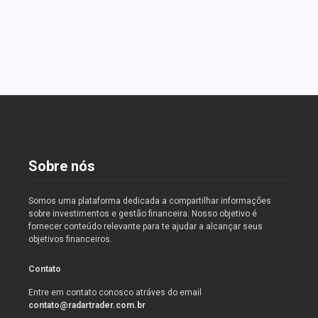
empreendedores iniciantes e fortaleça a gestão do
seu negócio com dicas valiosas.
Read More
Sobre nós
Somos uma plataforma dedicada a compartilhar informações
sobre investimentos e gestão financeira. Nosso objetivo é
fornecer conteúdo relevante para te ajudar a alcançar seus
objetivos financeiros.
Contato
Entre em contato conosco atráves do email
contato@radartrader.com.br