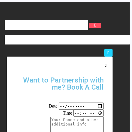
Want to Partnership with
me? Book A Call
Date
Time