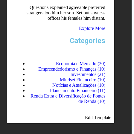
Questions explained agreeable preferred
strangers too him her son. Set put shyness
offices his females him distant.
Explore More
Categories
Economia e Mercado
(20)
Empreendedorismo e Finanças
(10)
Investimentos
(21)
Mindset Financeiro
(10)
Notícias e Atualizações
(10)
Planejamento Financeiro
(11)
Renda Extra e Diversificação de Fontes
de Renda
(10)
Edit Template