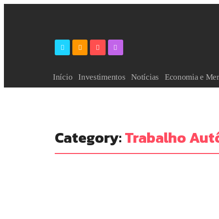
Início
Investimentos
Notícias
Economia e Me
Category:
Trabalho Au
Renda Extra e Diversificação de Fontes de Renda
Freelancer ou empreended