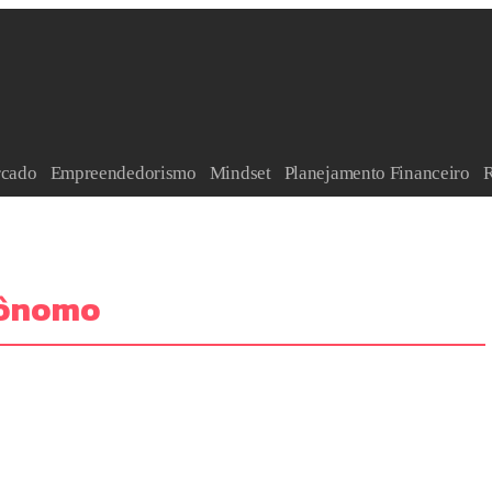
rcado
Empreendedorismo
Mindset
Planejamento Financeiro
R
tônomo
or? como encontrar a renda extra