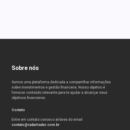
mercado de criptomoedas e fique por dentro do
que é essencial para seus investimentos.
Read More
Sobre nós
Somos uma plataforma dedicada a compartilhar informações
sobre investimentos e gestão financeira. Nosso objetivo é
fornecer conteúdo relevante para te ajudar a alcançar seus
objetivos financeiros.
Contato
Entre em contato conosco atráves do email
contato@radartrader.com.br