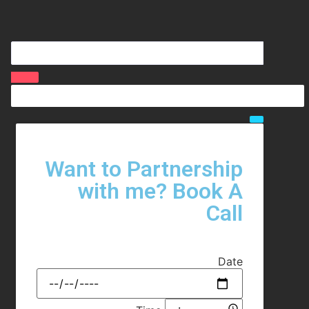
Want to Partnership
with me? Book A
Call
Date