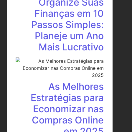
Organize Suas
Finanças em 10
Passos Simples:
Planeje um Ano
Mais Lucrativo
As Melhores
Estratégias para
Economizar nas
Compras Online
em 2025