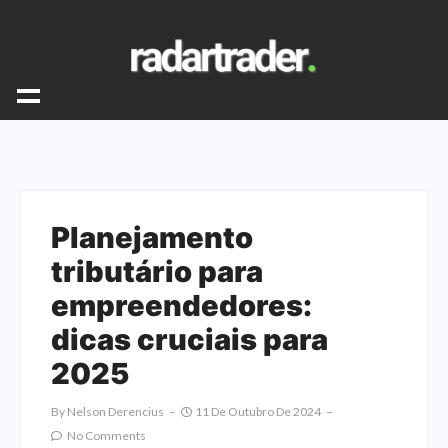
Planejamento
tributário para
empreendedores:
dicas cruciais para
2025
By
Nelson Derencius
11 De Outubro De 2024
No Comments