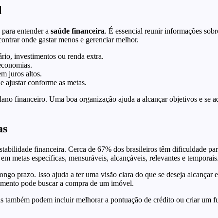
l
 para entender a
saúde financeira
. É essencial reunir informações sob
contrar onde gastar menos e gerenciar melhor.
ário, investimentos ou renda extra.
 economias.
m juros altos.
e ajustar conforme as metas.
plano financeiro. Uma boa organização ajuda a alcançar objetivos e se 
as
 estabilidade financeira. Cerca de 67% dos brasileiros têm dificuldade 
m metas específicas, mensuráveis, alcançáveis, relevantes e temporais
ongo prazo. Isso ajuda a ter uma visão clara do que se deseja alcançar
cimento pode buscar a compra de um imóvel.
las também podem incluir melhorar a pontuação de crédito ou criar um f