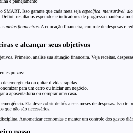
lina e planejamento.
do SMART. Isso garante que cada meta seja
específica
,
mensurável
,
alc
s. Definir resultados esperados e indicadores de progresso mantém a mot
suas
metas financeiras
. A educação financeira, controle de despesas e red
iras e alcançar seus objetivos
jetivos. Primeiro, analise sua situação financeira. Veja receitas, despes
rentes prazos:
 de emergência ou quitar dívidas rápidas.
onomizar para um carro ou iniciar um negócio.
jar a aposentadoria ou comprar uma casa.
 emergência. Ela deve cobrir de três a seis meses de despesas. Isso te 
tos que não são necessários.
disciplina. Automatizar economias e manter um controle dos gastos diár
eiro passo