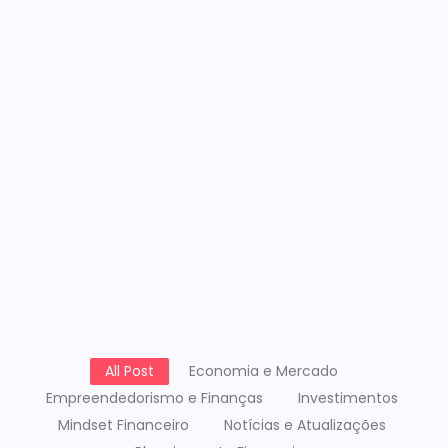
Como Criar um Fundo de
Emergência Sem
Comprometer o
Orçamento Mensal
Descubra passos práticos para montar seu Fundo
de Emergência e manter a segurança financeira
sem afetar seu orçamento mensal.
All Post
Economia e Mercado
Empreendedorismo e Finanças
Investimentos
Mindset Financeiro
Notícias e Atualizações