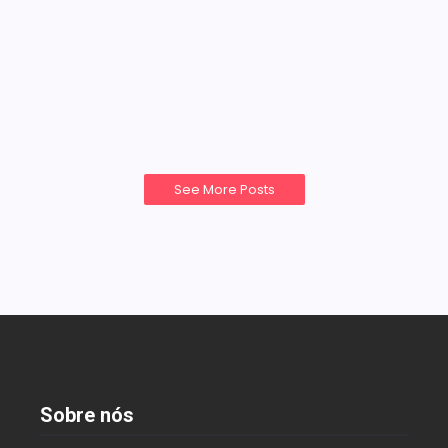
Perfeito em Tempos de Alta da
Inflação
29 de novembro de 2024
Nelson Derencius
-
Descubra estratégias eficazes para criar um
orçamento à prova de inflação e manter suas…
Read More
See More Posts
Sobre nós