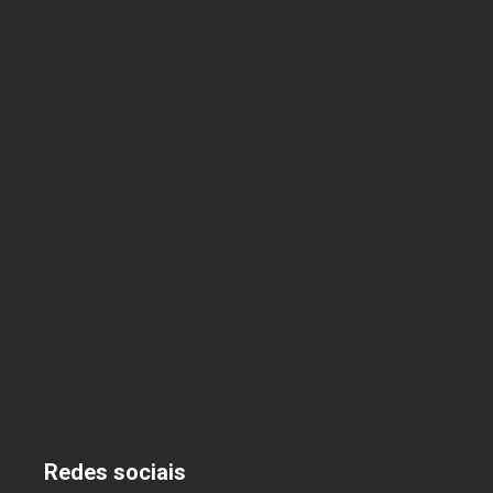
Organize Suas Finanças em 10 Passos Simples:
Planeje um Ano Mais Lucrativo
3 de dezembro de 2024
As Melhores Estratégias para Economizar nas
Compras Online em 2025
2 de dezembro de 2024
Redes sociais