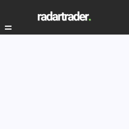
Finanças e Saúde Mental:
Como Lidar com o
Estresse das Dívidas
Descubra estratégias eficazes para gerenciar o
estresse financeiro e promover sua Saúde Mental
e Finanças com equilíbrio e serenidade.