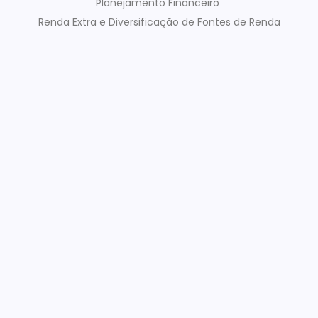
Planejamento Financeiro
Renda Extra e Diversificação de Fontes de Renda
Economia e Mercado
Investimentos
Finanças e Saúde Mental:
Como Lidar com o Estresse